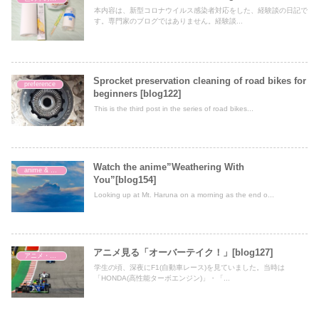
本内容は、新型コロナウイルス感染者対応をした、経験談の日記で
す。専門家のブログではありません。経験談...
Sprocket preservation cleaning of road bikes for
preference
beginners [blog122]
This is the third post in the series of road bikes...
Watch the anime”Weathering With
anime & movie
You”[blog154]
Looking up at Mt. Haruna on a morning as the end o...
アニメ見る「オーバーテイク！」[blog127]
アニメ・映画
学生の頃、深夜にF1(自動車レース)を見ていました。当時は
「HONDA(高性能ターボエンジン)」・「...