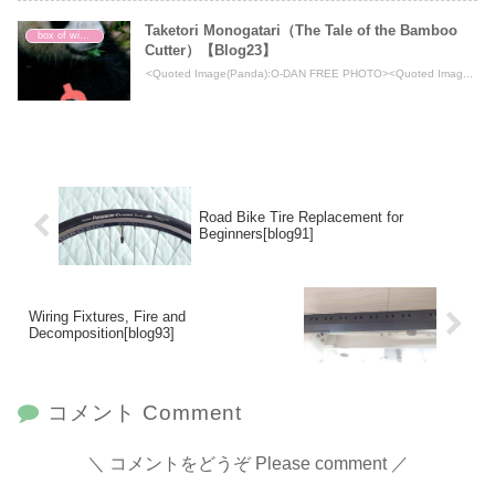
Taketori Monogatari（The Tale of the Bamboo
box of wisdom
Cutter）【Blog23】
<Quoted Image(Panda):O-DAN FREE PHOTO><Quoted Imag...
Road Bike Tire Replacement for
Beginners[blog91]
Wiring Fixtures, Fire and
Decomposition[blog93]
コメント Comment
コメントをどうぞ Please comment