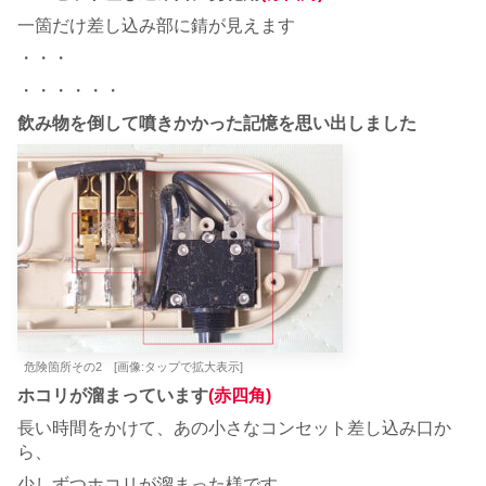
一箇だけ差し込み部に錆が見えます
・・・
・・・・・・
飲み物を倒して噴きかかった記憶を思い出しました
危険箇所その2 [画像:タップで拡大表示]
ホコリが溜まっています
(赤四角)
長い時間をかけて、あの小さなコンセット差し込み口か
ら、
少しずつホコリが溜まった様です