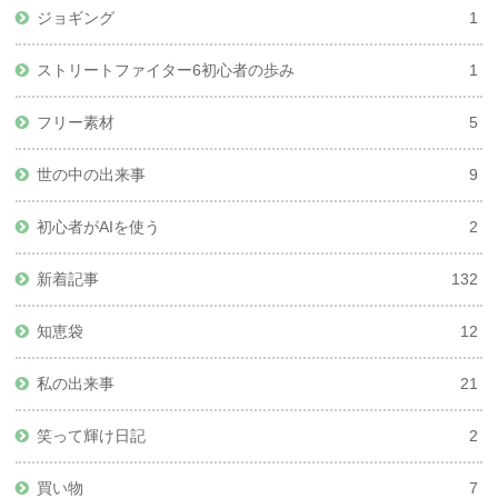
ジョギング
1
ストリートファイター6初心者の歩み
1
フリー素材
5
世の中の出来事
9
初心者がAIを使う
2
新着記事
132
知恵袋
12
私の出来事
21
笑って輝け日記
2
買い物
7