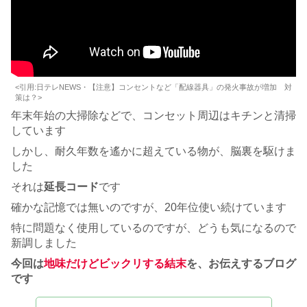
<引用:日テレNEWS・【注意】コンセントなど「配線器具」の発火事故が増加 対
策は？>
年末年始の大掃除などで、コンセット周辺はキチンと清掃
しています
しかし、耐久年数を遙かに超えている物が、脳裏を駆けま
した
それは
延長コード
です
確かな記憶では無いのですが、20年位使い続けています
特に問題なく使用しているのですが、どうも気になるので
新調しました
今回は
地味だけどビックリする結末
を、お伝えするブログ
です