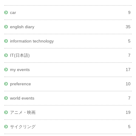
car
9
english diary
35
information technology
5
IT(日本語)
7
my events
17
preference
10
world events
7
アニメ・映画
19
サイクリング
5