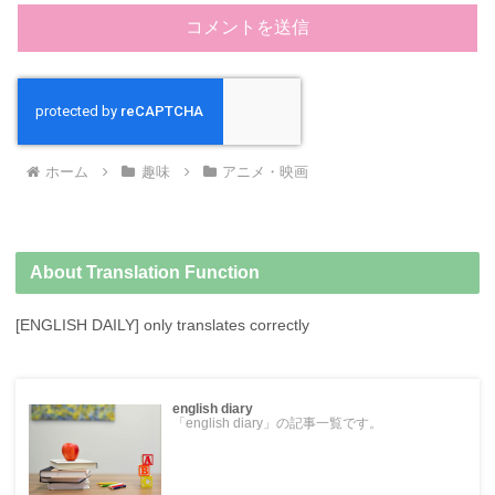
ホーム
趣味
アニメ・映画
About Translation Function
[ENGLISH DAILY] only translates correctly
english diary
「english diary」の記事一覧です。