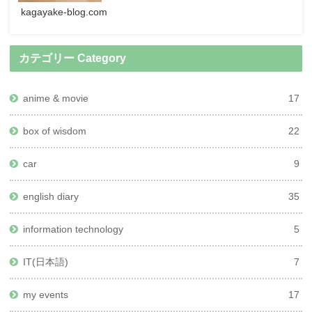
kagayake-blog.com
カテゴリー Category
anime & movie
17
box of wisdom
22
car
9
english diary
35
information technology
5
IT(日本語)
7
my events
17