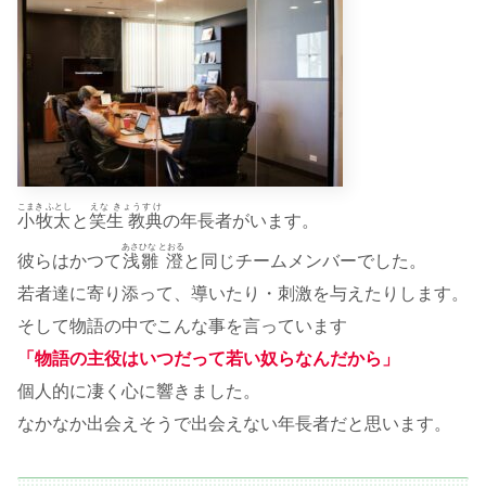
こまき ふとし
えな きょうすけ
小牧太
と
笑生 教典
の年長者がいます。
あさひな とおる
彼らはかつて
浅雛 澄
と同じチームメンバーでした。
若者達に寄り添って、導いたり・刺激を与えたりします。
そして物語の中でこんな事を言っています
「物語の主役はいつだって若い奴らなんだから」
個人的に凄く心に響きました。
なかなか出会えそうで出会えない年長者だと思います。