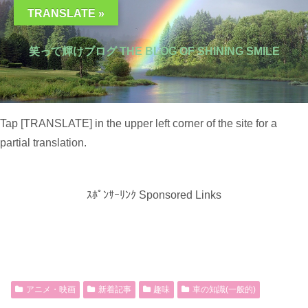
TRANSLATE »
笑って輝けブログ THE BLOG OF SHINING SMILE
Tap [TRANSLATE] in the upper left corner of the site for a
partial translation.
ｽﾎﾟﾝｻｰﾘﾝｸ Sponsored Links
アニメ・映画
新着記事
趣味
車の知識(一般的)