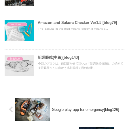
Amazon and Sakura Checker Ver1.5 [blog79]
box of wisdom
The “sakura” in this blog means “decoy”.It means d...
新調眼鏡(中編)[blog143]
新着記事
今回のブログは、前回書かせて頂いた「新調眼鏡(前編)」の続きで
す眼鏡屋さんに向かう北川眼科で目の健康...
Google play app for emergency[blog126]