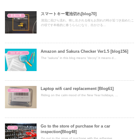
スマートキー電池切れ[blog70]
新着記事
清流に花びら流れ、映し出される桜もお別れの時が近づき始めたこ
の頃です本格的に春うららになり、出かける...
Amazon and Sakura Checker Ver1.5 [blog156]
box of wisdom
The “sakura” in this blog means “decoy”.It means d...
Laptop wifi card replacement [Blog61]
information technology
Riding on the calm mood of the New Year holidays, ...
Go to the store of purchase for a car
car
inspection[Blog48]
Go out to the store of purchase with the adhesive ...