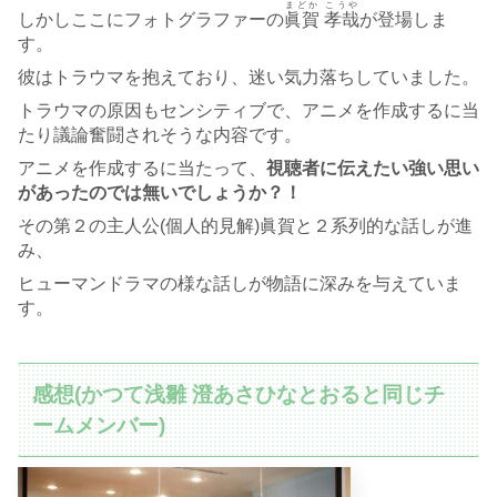
まどか こうや
しかしここにフォトグラファーの
眞賀 孝哉
が登場しま
す。
彼はトラウマを抱えており、迷い気力落ちしていました。
トラウマの原因もセンシティブで、アニメを作成するに当
たり議論奮闘されそうな内容です。
アニメを作成するに当たって、
視聴者に伝えたい強い思い
があったのでは無いでしょうか？！
その第２の主人公(個人的見解)眞賀と２系列的な話しが進
み、
ヒューマンドラマの様な話しが物語に深みを与えていま
す。
感想(かつて浅雛 澄あさひなとおると同じチ
ームメンバー)