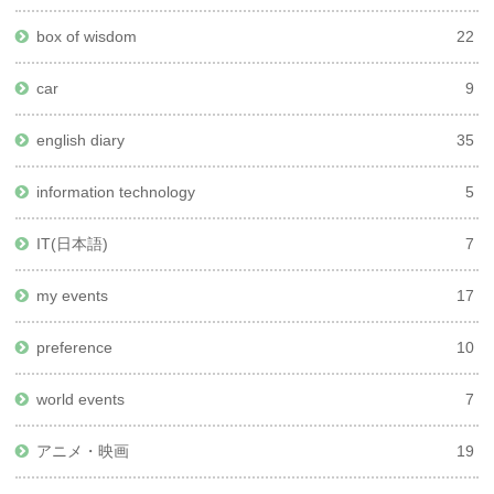
box of wisdom
22
car
9
english diary
35
information technology
5
IT(日本語)
7
my events
17
preference
10
world events
7
アニメ・映画
19