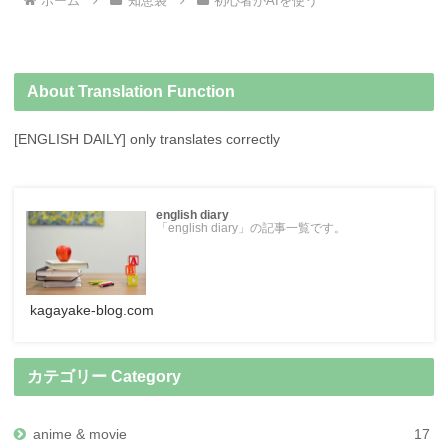
ホーム
知恵袋
初心者がAIを使う
About Translation Function
[ENGLISH DAILY] only translates correctly
english diary
「english diary」の記事一覧です。
kagayake-blog.com
カテゴリー Category
anime & movie
17