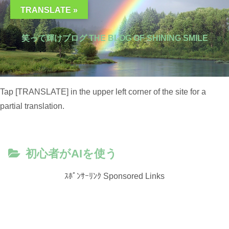
TRANSLATE »
笑って輝けブログ THE BLOG OF SHINING SMILE
Tap [TRANSLATE] in the upper left corner of the site for a
partial translation.
初心者がAIを使う
ｽﾎﾟﾝｻｰﾘﾝｸ Sponsored Links