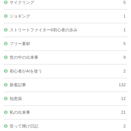
サイクリング
5
ジョギング
1
ストリートファイター6初心者の歩み
1
フリー素材
5
世の中の出来事
9
初心者がAIを使う
2
新着記事
132
知恵袋
12
私の出来事
21
笑って輝け日記
2