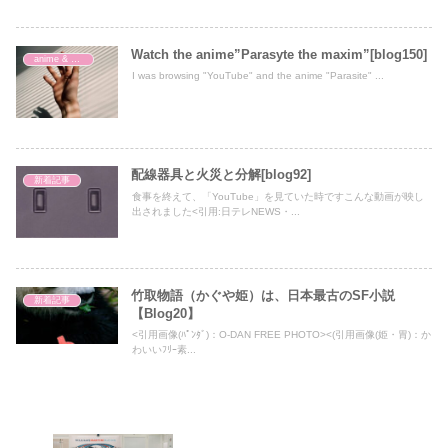
Watch the anime”Parasyte the maxim”[blog150]
anime & movie
I was browsing "YouTube" and the anime "Parasite" ...
配線器具と火災と分解[blog92]
新着記事
食事を終えて、「YouTube」を見ていた時ですこんな動画が映し
出されました<引用:日テレNEWS・...
竹取物語（かぐや姫）は、日本最古のSF小説
新着記事
【Blog20】
<引用画像(ﾊﾟﾝﾀﾞ)：O-DAN FREE PHOTO><(引用画像(姫・胃)：か
わいいﾌﾘｰ素...