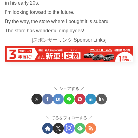
in his early 20s.
I’m looking forward to the future.
By the way, the store where I bought it is subaru.
The store has wonderful employees!
[スポンサーリンク Sponsor Links]
シェアする
てるをフォローする