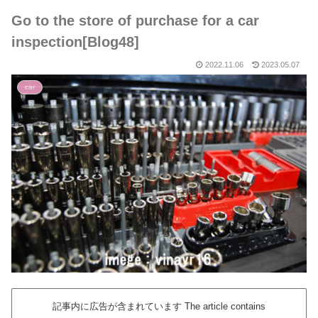
Go to the store of purchase for a car
inspection[Blog48]
2022.11.06
2023.05.07
car
記事内に広告が含まれています The article contains