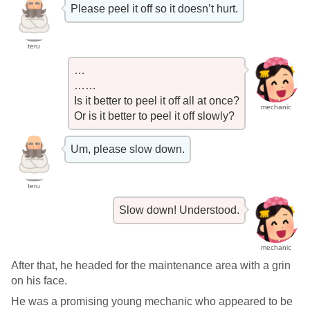
Please peel it off so it doesn’t hurt.
teru
…
……
Is it better to peel it off all at once?
mechanic
Or is it better to peel it off slowly?
Um, please slow down.
teru
Slow down! Understood.
mechanic
After that, he headed for the maintenance area with a grin
on his face.
He was a promising young mechanic who appeared to be