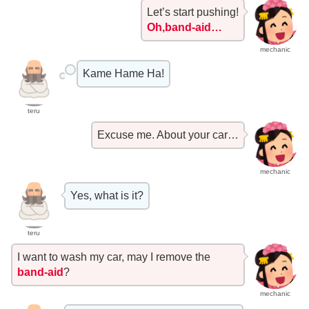
Let’s start pushing!
Oh,band-aid…
mechanic
Kame Hame Ha!
teru
Excuse me. About your car…
mechanic
Yes, what is it?
teru
I want to wash my car, may I remove the
band-aid
?
mechanic