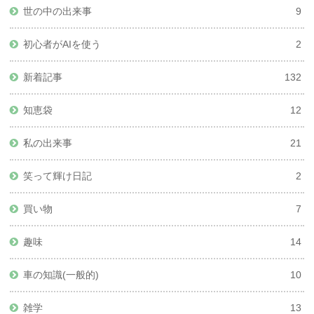
世の中の出来事
9
初心者がAIを使う
2
新着記事
132
知恵袋
12
私の出来事
21
笑って輝け日記
2
買い物
7
趣味
14
車の知識(一般的)
10
雑学
13