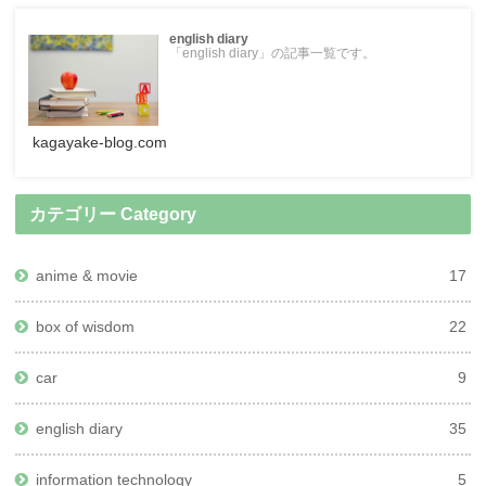
english diary
「english diary」の記事一覧です。
kagayake-blog.com
カテゴリー Category
anime & movie
17
box of wisdom
22
car
9
english diary
35
information technology
5