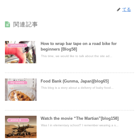
てる
関連記事
How to wrap bar tape on a road bike for
preference
beginners [Blog58]
This time, we would like to talk about the site ad...
Food Bank (Gunma, Japan)[blog65]
my events
This blog is a story about a delivery of baby food...
Watch the movie “The Martian”[blog158]
anime & movie
Was I in elementary school? I remember wearing a s...