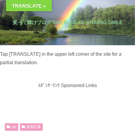
TRANSLATE »
笑って輝けブログ THE BLOG OF SHINING SMILE
Tap [TRANSLATE] in the upper left corner of the site for a
partial translation.
ｽﾎﾟﾝｻｰﾘﾝｸ Sponsored Links
car
新着記事