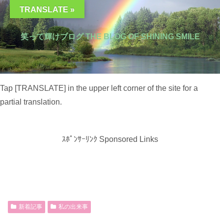
TRANSLATE »
笑って輝けブログ THE BLOG OF SHINING SMILE
Tap [TRANSLATE] in the upper left corner of the site for a
partial translation.
ｽﾎﾟﾝｻｰﾘﾝｸ Sponsored Links
新着記事
私の出来事