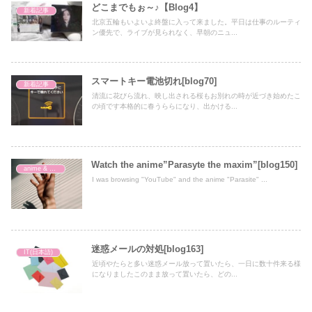
どこまでもぉ～♪【Blog4】
新着記事
北京五輪もいよいよ終盤に入って来ました。平日は仕事のルーティ
ン優先で、ライブが見られなく、早朝のニュ...
スマートキー電池切れ[blog70]
新着記事
清流に花びら流れ、映し出される桜もお別れの時が近づき始めたこ
の頃です本格的に春うららになり、出かける...
Watch the anime”Parasyte the maxim”[blog150]
anime & movie
I was browsing "YouTube" and the anime "Parasite" ...
迷惑メールの対処[blog163]
IT(日本語)
近頃やたらと多い迷惑メール放って置いたら、一日に数十件来る様
になりましたこのまま放って置いたら、どの...