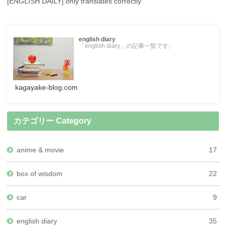
[ENGLISH DAILY] only translates correctly
english diary
「english diary」の記事一覧です。
kagayake-blog.com
カテゴリー Category
anime & movie
17
box of wisdom
22
car
9
english diary
35