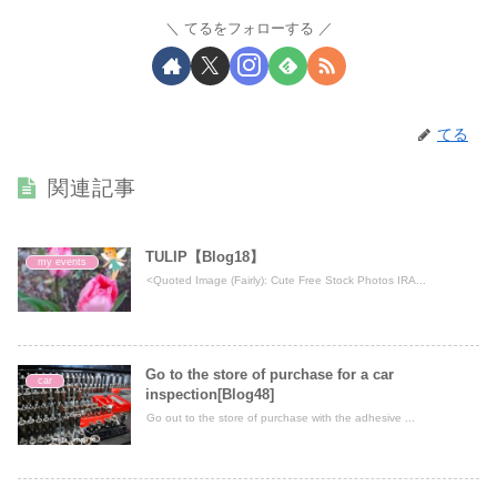
てるをフォローする
てる
関連記事
TULIP【Blog18】
my events
<Quoted Image (Fairly): Cute Free Stock Photos IRA...
Go to the store of purchase for a car
car
inspection[Blog48]
Go out to the store of purchase with the adhesive ...