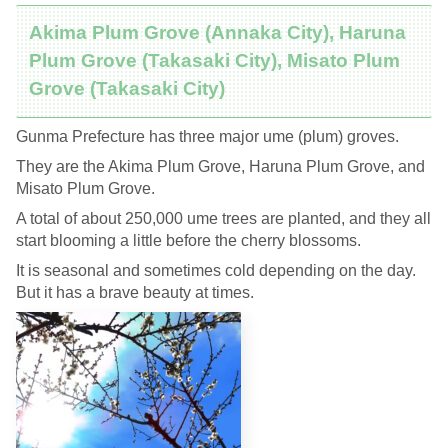
Akima Plum Grove (Annaka City), Haruna
Plum Grove (Takasaki City), Misato Plum
Grove (Takasaki City)
Gunma Prefecture has three major ume (plum) groves.
They are the Akima Plum Grove, Haruna Plum Grove, and
Misato Plum Grove.
A total of about 250,000 ume trees are planted, and they all
start blooming a little before the cherry blossoms.
It is seasonal and sometimes cold depending on the day.
But it has a brave beauty at times.