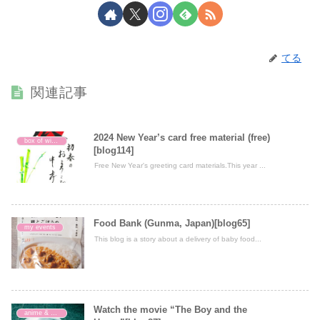
てる
関連記事
2024 New Year’s card free material (free)
box of wisdom
[blog114]
Free New Year's greeting card materials.This year ...
Food Bank (Gunma, Japan)[blog65]
my events
This blog is a story about a delivery of baby food...
Watch the movie “The Boy and the
anime & movie