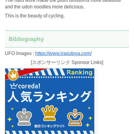
The hard work made the plum blossoms more beautiful
and the udon noodles more delicious.
This is the beauty of cycling.
Bibliography
UFO Images :
https://www.irasutoya.com/
[スポンサーリンク Sponsor Links]