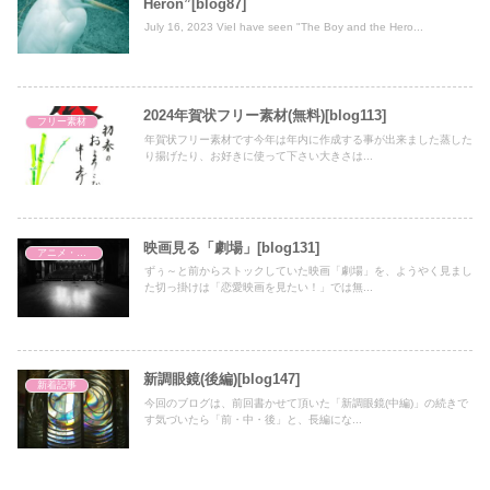
Heron”[blog87]
July 16, 2023 VieI have seen "The Boy and the Hero...
2024年賀状フリー素材(無料)[blog113]
フリー素材
年賀状フリー素材です今年は年内に作成する事が出来ました蒸した
り揚げたり、お好きに使って下さい大きさは...
映画見る「劇場」[blog131]
アニメ・映画
ずぅ～と前からストックしていた映画「劇場」を、ようやく見まし
た切っ掛けは「恋愛映画を見たい！」では無...
新調眼鏡(後編)[blog147]
新着記事
今回のブログは、前回書かせて頂いた「新調眼鏡(中編)」の続きで
す気づいたら「前・中・後」と、長編にな...