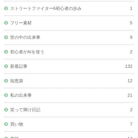
ストリートファイター6初心者の歩み
1
フリー素材
5
世の中の出来事
9
初心者がAIを使う
2
新着記事
132
知恵袋
12
私の出来事
21
笑って輝け日記
2
買い物
7