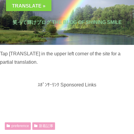
TRANSLATE »
笑って輝けブログ THE BLOG OF SHINING SMILE
Tap [TRANSLATE] in the upper left corner of the site for a
partial translation.
ｽﾎﾟﾝｻｰﾘﾝｸ Sponsored Links
preference
新着記事