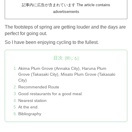
記事内に広告が含まれています The article contains
advertisements
The footsteps of spring are getting louder and the days are
perfect for going out.
So I have been enjoying cycling to the fullest.
目次
Akima Plum Grove (Annaka City), Haruna Plum
Grove (Takasaki City), Misato Plum Grove (Takasaki
City)
Recommended Route
Good restaurants for a good meal.
Nearest station
At the end.
Bibliography