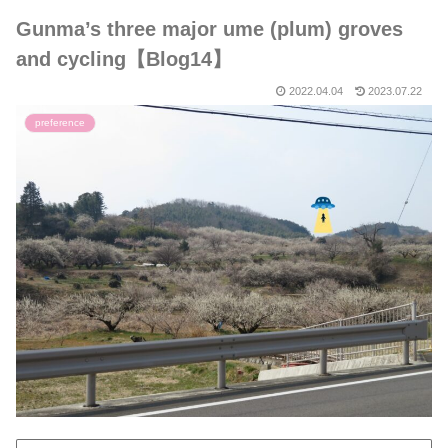
Gunma’s three major ume (plum) groves
and cycling【Blog14】
2022.04.04
2023.07.22
preference