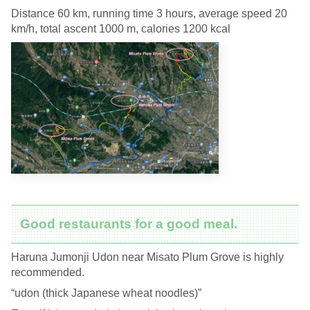
Distance 60 km, running time 3 hours, average speed 20
km/h, total ascent 1000 m, calories 1200 kcal
Good restaurants for a good meal.
Haruna Jumonji Udon near Misato Plum Grove is highly
recommended.
“udon (thick Japanese wheat noodles)”