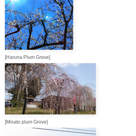
[Haruna Plum Grove]
[Misato plum Grove]