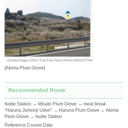
<Quoted Image (UFO): Cute Free Stock Photos IRASUTOYA>
[Akima Plum Grove]
Recommended Route
Isobe Station → Misato Plum Grove → meal break
“Haruna Jumonji Udon” → Haruna Plum Grove → Akima
Plum Grove → Isobe Station
Reference Course Data