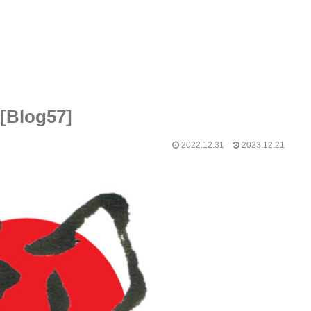
log57]
2022.12.31
2023.12.21