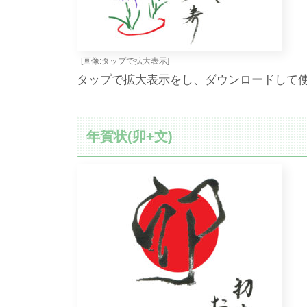
[画像:タップで拡大表示]
タップで拡大表示をし、ダウンロードして
年賀状(卯+文)