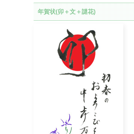
年賀状(卯＋文＋謎花)