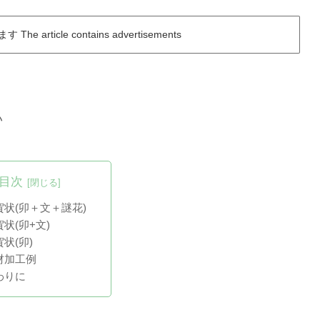
rticle contains advertisements
い
目次
賀状(卯＋文＋謎花)
状(卯+文)
状(卯)
材加工例
わりに