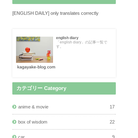
[ENGLISH DAILY] only translates correctly
english diary
「english diary」の記事一覧で
す。
kagayake-blog.com
カテゴリー Category
anime & movie
17
box of wisdom
22
car
9