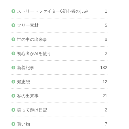
ストリートファイター6初心者の歩み
1
フリー素材
5
世の中の出来事
9
初心者がAIを使う
2
新着記事
132
知恵袋
12
私の出来事
21
笑って輝け日記
2
買い物
7