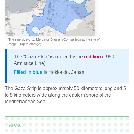
<The true size of … Mercator Diagram Comparison at the site of>
(Image : Tap to enlarge)
The “Gaza Strip” is circled by the
red line
(1950
Armistice Line).
Filled in blue
is Hokkaido, Japan
The Gaza Strip is approximately 50 kilometers long and 5
to 8 kilometers wide along the eastern shore of the
Mediterranean Sea
area