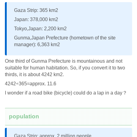
Gaza Strip: 365 km2
Japan: 378,000 km2
Tokyo,Japan: 2,200 km2
Gunma,Japan Prefecture (hometown of the site
manager): 6,363 km2
One third of Gunma Prefecture is mountainous and not
suitable for human habitation. So, if you convert it to two
thirds, it is about 4242 km2.
4242÷365=approx. 11.6
I wonder if a road bike (bicycle) could do a lap in a day？
population
Gaza Strip: approx. 2 million people