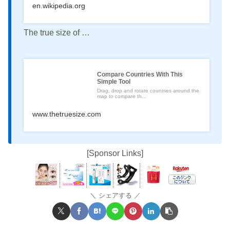
en.wikipedia.org
The true size of …
Compare Countries With This
Simple Tool
Drag, drop and rotate countries around the
map to compare th...
www.thetruesize.com
[Sponsor Links]
シェアする