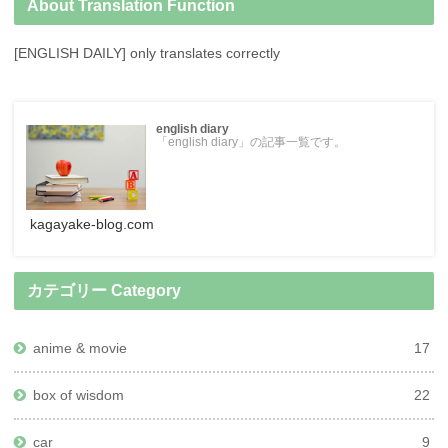
About Translation Function
[ENGLISH DAILY] only translates correctly
english diary
「english diary」の記事一覧です。
kagayake-blog.com
カテゴリー Category
anime & movie
17
box of wisdom
22
car
9