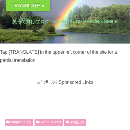
TRANSLATE »
笑って輝けブログ THE BLOG OF SHINING SMILE
Tap [TRANSLATE] in the upper left corner of the site for a
partial translation.
ｽﾎﾟﾝｻｰﾘﾝｸ Sponsored Links
english diary
world events
新着記事