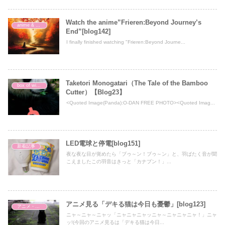
Watch the anime”Frieren:Beyond Journey’s
anime & movie
End”[blog142]
I finally finished watching "Frieren:Beyond Journe...
Taketori Monogatari（The Tale of the Bamboo
box of wisdom
Cutter）【Blog23】
<Quoted Image(Panda):O-DAN FREE PHOTO><Quoted Imag...
LED電球と停電[blog151]
新着記事
夜な夜な目が覚めたら「ブゥ～ン！ブゥ～ン」と、羽ばたく音が聞
こえましたこの羽音はきっと「カナブン！」...
アニメ見る「デキる猫は今日も憂鬱」[blog123]
アニメ・映画
ニャ～ニャ～ニャッ「ニャニャニャッニャ～ニャニャニャ！」ニャ
ッ!(今回のアニメ見るは「デキる猫は今日...