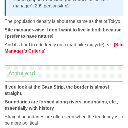
manager): 299 persons/km2
The population density is about the same as that of Tokyo.
Site manager-wise, I don’t want to live in both because
I prefer to have nature!
And it’s hard to ride freely on a road bike (bicycle). <—
(Site
Manager’s Criteria
)
At the end
If you look at the Gaza Strip, the border is almost
straight.
Boundaries are formed along rivers, mountains, etc.,
essentially with history
Straight boundaries are often seen when the tendency is to
be more political