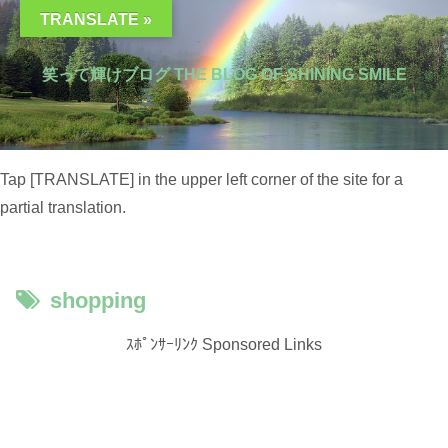
TRANSLATE »
笑って輝けブログ THE BLOG OF SHINING SMILE
Tap [TRANSLATE] in the upper left corner of the site for a
partial translation.
shopping
ｽﾎﾟﾝｻｰﾘﾝｸ Sponsored Links