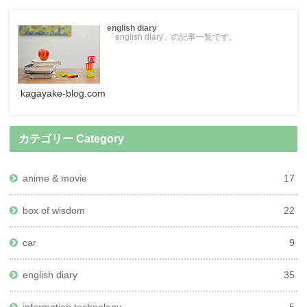
english diary
「english diary」の記事一覧です。
kagayake-blog.com
カテゴリー Category
anime & movie
17
box of wisdom
22
car
9
english diary
35
information technology
5