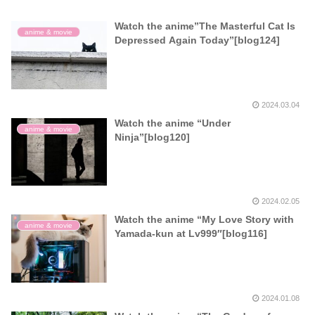
Watch the anime”The Masterful Cat Is
anime & movie
Depressed Again Today”[blog124]
2024.03.04
Watch the anime “Under
anime & movie
Ninja”[blog120]
2024.02.05
Watch the anime “My Love Story with
anime & movie
Yamada-kun at Lv999″[blog116]
2024.01.08