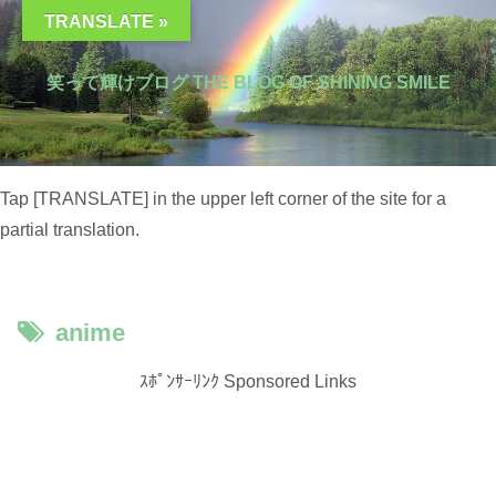
TRANSLATE »
笑って輝けブログ THE BLOG OF SHINING SMILE
Tap [TRANSLATE] in the upper left corner of the site for a
partial translation.
anime
ｽﾎﾟﾝｻｰﾘﾝｸ Sponsored Links