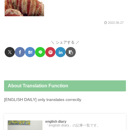
2022.06.27
シェアする
About Translation Function
[ENGLISH DAILY] only translates correctly
english diary
「english diary」の記事一覧です。