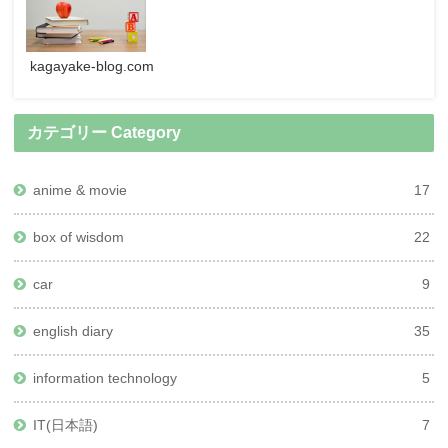
kagayake-blog.com
カテゴリー Category
anime & movie
17
box of wisdom
22
car
9
english diary
35
information technology
5
IT(日本語)
7