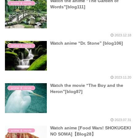
Watch the anime “The Garden of
anime & movie
Words”[blog111]
2023.12.18
Watch anime “Dr. Stone” [blog106]
anime & movie
2023.11.20
Watch the movie “The Boy and the
anime & movie
Heron”[blog87]
2023.07.31
Watch anime [Food Wars! SHOKUGEKI
anime & movie
NO SOMA]【Blog28】