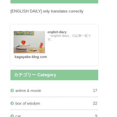
[ENGLISH DAILY] only translates correctly
english diary
「english diary」の記事一覧で
す。
kagayake-blog.com
カテゴリー Category
anime & movie
17
box of wisdom
22
car
9