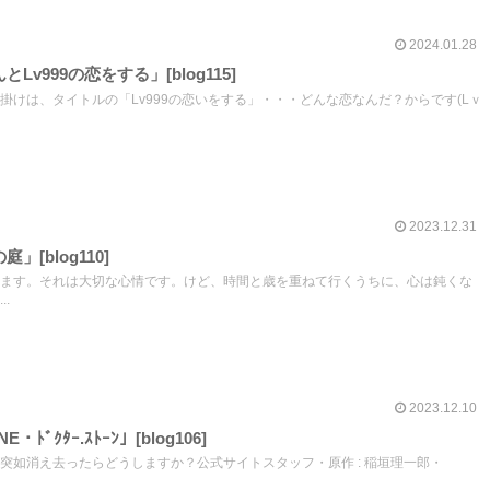
2024.01.28
v999の恋をする」[blog115]
掛けは、タイトルの「Lv999の恋いをする」・・・どんな恋なんだ？からです(Lｖ
2023.12.31
[blog110]
ます。それは大切な心情です。けど、時間と歳を重ねて行くうちに、心は鈍くな
.
2023.12.10
ﾄﾞｸﾀｰ.ｽﾄｰﾝ」[blog106]
突如消え去ったらどうしますか？公式サイトスタッフ・原作 : 稲垣理一郎・