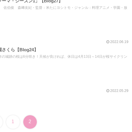
ーマ・シーズン1」【Blog27】
 佐伯俊 森﨑友紀・監督：米たにヨシトモ・ジャンル：料理アニメ・学園・放
2022.06.19
くら【Blog24】
今年の城跡の桜は6分咲き！天候が良ければ、休日は4月13日～14日が桜サイクリン
2022.05.29
1
2