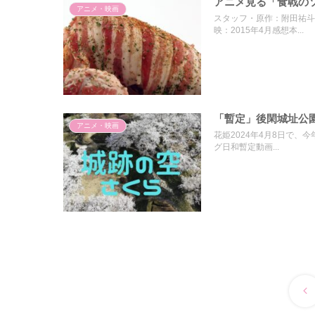
アニメ見る「食戟のソ
アニメ・映画
スタッフ・原作：附田祐斗
映：2015年4月感想本...
「暫定」後閑城址公園さ
アニメ・映画
花姫2024年4月8日で、
グ日和暫定動画...
前