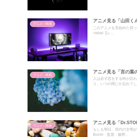
アニメ見る「山田くんとL
アニメ・映画
このアニメを見始めた切っ
=lebel【レ...
アニメ見る「言の葉の庭」
アニメ・映画
人は必ず恋をする時が訪れ
り、いつの間にか忘れてし..
アニメ見る「Dr.STONE・
アニメ・映画
もしも明日、現代の文明が
Boichi・監督：飯野...