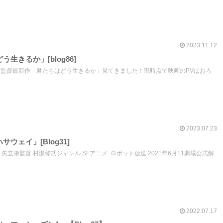
2023.11.12
生きるか」[blog86]
宮﨑駿監督最新作「君たちはどう生きるか」見てきました！現時点で映画のPVはおろ
2023.07.23
ウェイ」[Blog31]
矢立肇監督:村瀬修功ジャンル:SFアニメ･ロボット放送:2021年6月11劇場公式解
2022.07.17