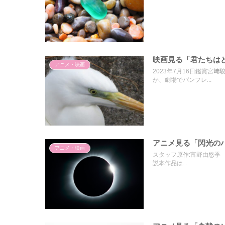
映画見る「君たちはどう
アニメ・映画
2023年7月16日鑑賞
か、劇場でパンフレ...
アニメ見る「閃光のハサ
アニメ・映画
スタッフ原作:富野由悠季 
説本作品は...