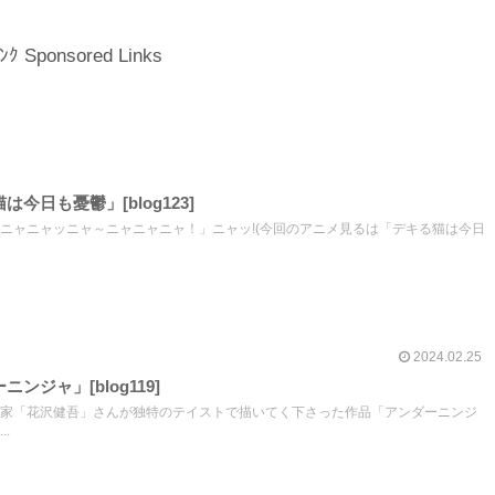
ﾝｸ Sponsored Links
今日も憂鬱」[blog123]
ニャニャッニャ～ニャニャニャ！」ニャッ!(今回のアニメ見るは「デキる猫は今日
2024.02.25
ンジャ」[blog119]
家「花沢健吾」さんが独特のテイストで描いてく下さった作品「アンダーニンジ
.