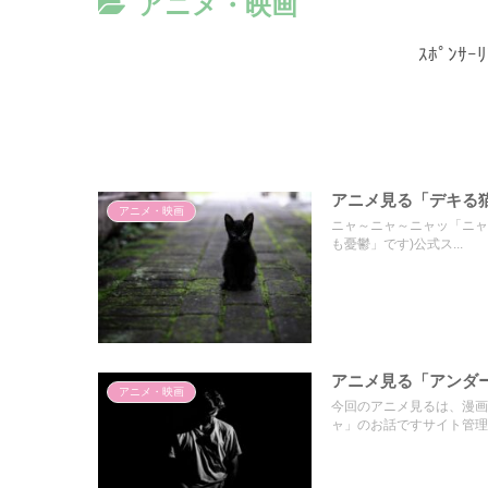
アニメ・映画
ｽﾎﾟﾝｻｰﾘ
アニメ見る「デキる猫は
アニメ・映画
ニャ～ニャ～ニャッ「ニャ
も憂鬱」です)公式ス...
アニメ見る「アンダーニ
アニメ・映画
今回のアニメ見るは、漫画
ャ」のお話ですサイト管理..