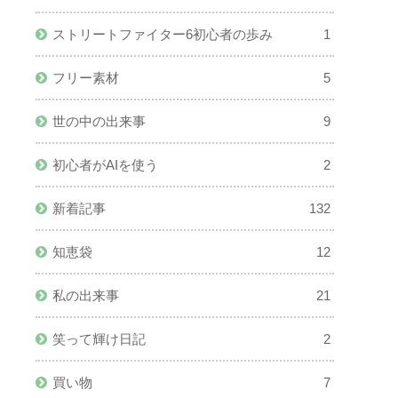
ストリートファイター6初心者の歩み
1
フリー素材
5
世の中の出来事
9
初心者がAIを使う
2
新着記事
132
知恵袋
12
私の出来事
21
笑って輝け日記
2
買い物
7